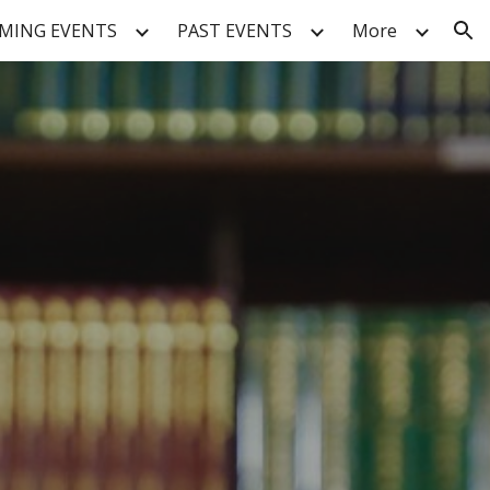
MING EVENTS
PAST EVENTS
More
ion