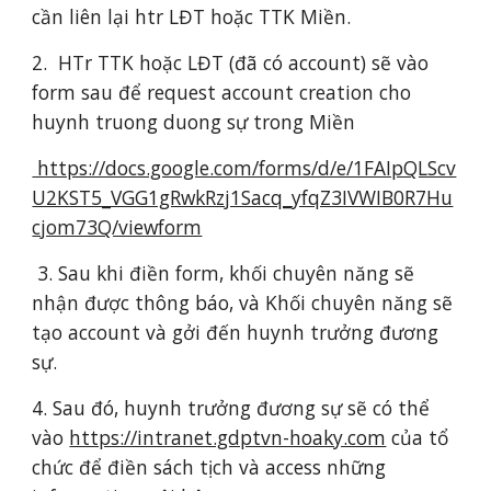
cần liên lại htr LĐT hoặc TTK Miền.
2. HTr TTK hoặc LĐT (đã có account) sẽ vào
form sau để request account creation cho
huynh truong duong sự trong Miền
https://docs.google.com/forms/d/e/1FAIpQLScv
U2KST5_VGG1gRwkRzj1Sacq_yfqZ3IVWIB0R7Hu
cjom73Q/viewform
3. Sau khi điền form, khối chuyên năng sẽ
nhận được thông báo, và Khối chuyên năng sẽ
tạo account và gởi đến huynh trưởng đương
sự.
4. Sau đó, huynh trưởng đương sự sẽ có thể
vào
https://intranet.gdptvn-hoaky.com
của tổ
chức để điền sách tịch và access những